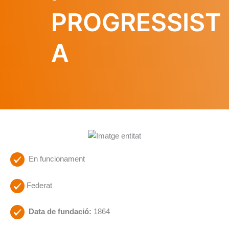
PROGRESSIST
A
En funcionament
Federat
Data de fundació:
1864