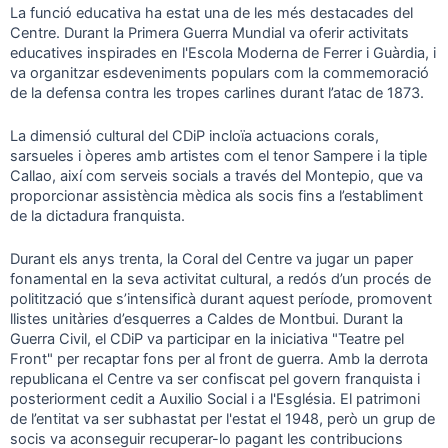
La funció educativa ha estat una de les més destacades del
Centre. Durant la Primera Guerra Mundial va oferir activitats
educatives inspirades en l'Escola Moderna de Ferrer i Guàrdia, i
va organitzar esdeveniments populars com la commemoració
de la defensa contra les tropes carlines durant l’atac de 1873.
La dimensió cultural del CDiP incloïa actuacions corals,
sarsueles i òperes amb artistes com el tenor Sampere i la tiple
Callao, així com serveis socials a través del Montepio, que va
proporcionar assistència mèdica als socis fins a l’establiment
de la dictadura franquista.
Durant els anys trenta, la Coral del Centre va jugar un paper
fonamental en la seva activitat cultural, a redós d’un procés de
politització que s’intensificà durant aquest període, promovent
llistes unitàries d’esquerres a Caldes de Montbui. Durant la
Guerra Civil, el CDiP va participar en la iniciativa "Teatre pel
Front" per recaptar fons per al front de guerra. Amb la derrota
republicana el Centre va ser confiscat pel govern franquista i
posteriorment cedit a Auxilio Social i a l'Església. El patrimoni
de l’entitat va ser subhastat per l'estat el 1948, però un grup de
socis va aconseguir recuperar-lo pagant les contribucions